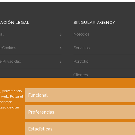
ACIÓN LEGAL
SINGULAR AGENCY
al
Nosotros
de Cookies
Servicios
de Privacidad
Portfolio
Clientes
Contacto
s, permitiendo
Funcional
a web. Pulsa el
esentada.
 caso de que
Preferencias
Estadísticas