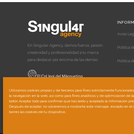
INFORM
Aviso Leg
En Singular Agency, damos fuerza, pasión,
Política 
creatividad y profesionalidad a tu marca
para destacar por encima de las demás.
Política 
Utilizamos cookies propias y de terceros para fines estrictamente funcionale
la navegación en la web, así como para fines analíticos y de optimización de l
botón Aceptar todo para confirmar que has leído y aceptado la información pr
Después de aceptar, no volveremos a mostrarte este mensaje, excepto en el
borres las cookies de tu dispositivo.