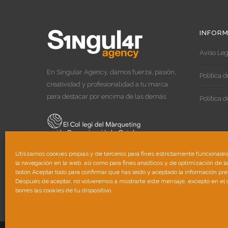
INFORM
Aviso Leg
En Singular Agency, damos fuerza, pasión,
Política 
creatividad y profesionalidad a tu marca
para destacar por encima de las demás.
Política 
Utilizamos cookies propias y de terceros para fines estrictamente funcionale
la navegación en la web, así como para fines analíticos y de optimización de l
botón Aceptar todo para confirmar que has leído y aceptado la información pr
Después de aceptar, no volveremos a mostrarte este mensaje, excepto en el
borres las cookies de tu dispositivo.