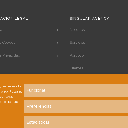
ACIÓN LEGAL
SINGULAR AGENCY
al
Nosotros
de Cookies
Servicios
de Privacidad
Portfolio
Clientes
Contacto
s, permitiendo
Funcional
a web. Pulsa el
esentada.
 caso de que
Preferencias
Estadísticas