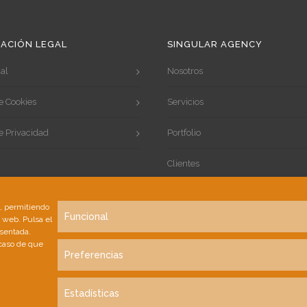
ACIÓN LEGAL
SINGULAR AGENCY
al
Nosotros
de Cookies
Servicios
de Privacidad
Portfolio
Clientes
Contacto
s, permitiendo
Funcional
a web. Pulsa el
esentada.
 caso de que
Preferencias
Estadísticas