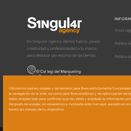
INFORM
Aviso Leg
En Singular Agency, damos fuerza, pasión,
Política 
creatividad y profesionalidad a tu marca
para destacar por encima de las demás.
Política 
Utilizamos cookies propias y de terceros para fines estrictamente funcionale
la navegación en la web, así como para fines analíticos y de optimización de l
botón Aceptar todo para confirmar que has leído y aceptado la información pr
Después de aceptar, no volveremos a mostrarte este mensaje, excepto en el
borres las cookies de tu dispositivo.