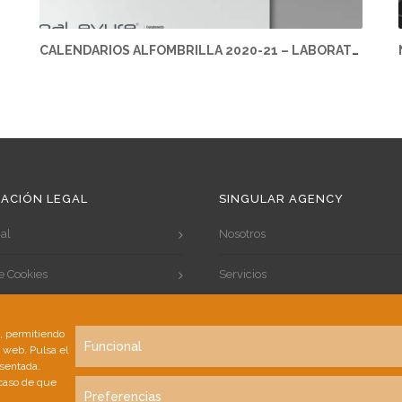
CALENDARIOS ALFOMBRILLA 2020-21 – LABORATORIOS SALVAT
ACIÓN LEGAL
SINGULAR AGENCY
al
Nosotros
de Cookies
Servicios
de Privacidad
Portfolio
s, permitiendo
Funcional
a web. Pulsa el
Clientes
esentada.
 caso de que
Contacto
Preferencias