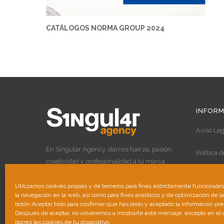
CATÁLOGOS NORMA GROUP 2024
INFORM
Aviso Leg
En Singular Agency, damos fuerza, pasión,
Política 
creatividad y profesionalidad a tu marca
para destacar por encima de las demás.
Política 
Utilizamos cookies propias y de terceros para fines estrictamente funcionale
la navegación en la web, así como para fines analíticos y de optimización de l
botón Aceptar todo para confirmar que has leído y aceptado la información pr
Después de aceptar, no volveremos a mostrarte este mensaje, excepto en el
borres las cookies de tu dispositivo.