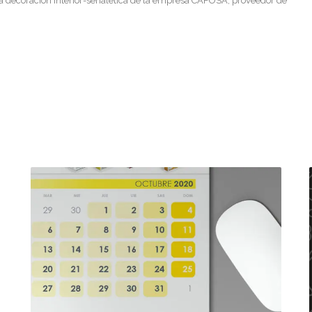
va decoración interior-señalética de la empresa CAFOSA, proveedor de