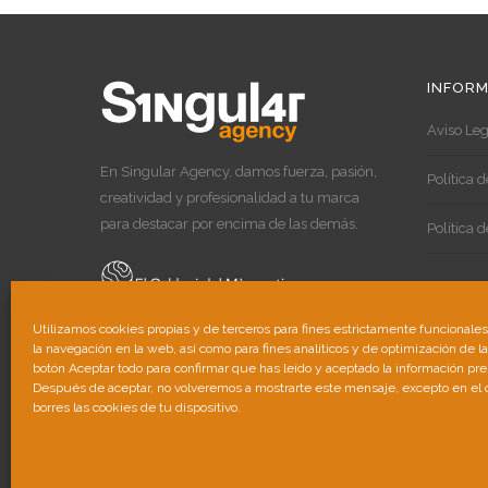
INFORM
Aviso Leg
En Singular Agency, damos fuerza, pasión,
Política 
creatividad y profesionalidad a tu marca
para destacar por encima de las demás.
Política 
Utilizamos cookies propias y de terceros para fines estrictamente funcionale
la navegación en la web, así como para fines analíticos y de optimización de l
botón Aceptar todo para confirmar que has leído y aceptado la información pr
Después de aceptar, no volveremos a mostrarte este mensaje, excepto en el
borres las cookies de tu dispositivo.