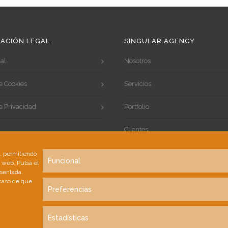
ACIÓN LEGAL
SINGULAR AGENCY
al
Nosotros
de Cookies
Servicios
de Privacidad
Portfolio
Clientes
Contacto
s, permitiendo
Funcional
a web. Pulsa el
esentada.
 caso de que
Preferencias
Estadísticas