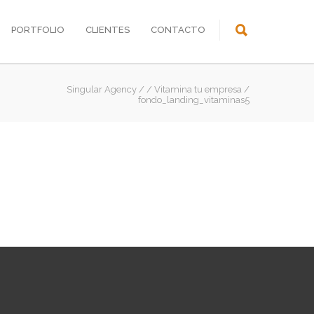
PORTFOLIO
CLIENTES
CONTACTO
Singular Agency
/
/
Vitamina tu empresa
/
fondo_landing_vitaminas5