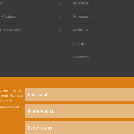
al
Nosotros
de Cookies
Servicios
de Privacidad
Portfolio
Clientes
Contacto
s, permitiendo
Funcional
a web. Pulsa el
esentada.
 caso de que
Preferencias
Estadísticas