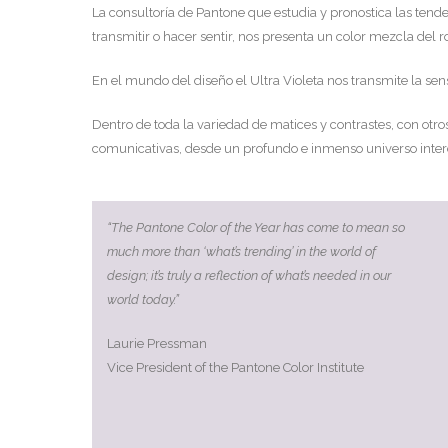
La consultoría de Pantone que estudia y pronostica las ten
transmitir o hacer sentir, nos presenta un color mezcla del roj
En el mundo del diseño el Ultra Violeta nos transmite la sens
Dentro de toda la variedad de matices y contrastes, con otros
comunicativas, desde un profundo e inmenso universo interes
“The Pantone Color of the Year has come to mean so
much more than ‘what’s trending’ in the world of
design; it’s truly a reflection of what’s needed in our
world today.”
Laurie Pressman
Vice President of the Pantone Color Institute