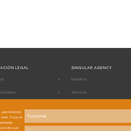
ACIÓN LEGAL
SINGULAR AGENCY
al
Nosotros
de Cookies
Servicios
de Privacidad
Portfolio
s, permitiendo
Funcional
a web. Pulsa el
Clientes
esentada.
 caso de que