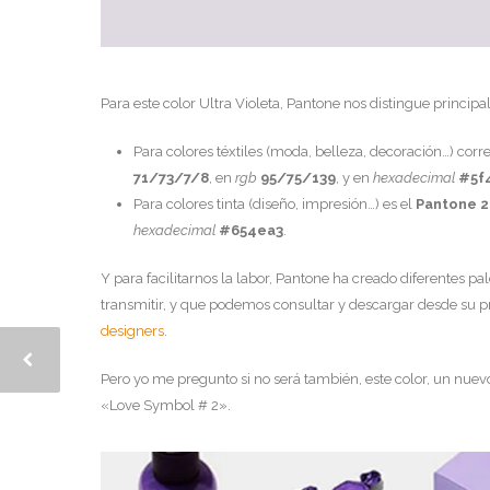
Para este color Ultra Violeta, Pantone nos distingue princip
Para colores téxtiles (moda, belleza, decoración…) cor
71/73/7/8
, en
rgb
95/75/139
, y en
hexadecimal
#5f
Para colores tinta (diseño, impresión…) es el
Pantone 2
hexadecimal
#654ea3
.
Y para facilitarnos la labor, Pantone ha creado diferentes 
transmitir, y que podemos consultar y descargar desde su 
designers
.
Pero yo me pregunto si no será también, este color, un nu
«Love Symbol # 2».