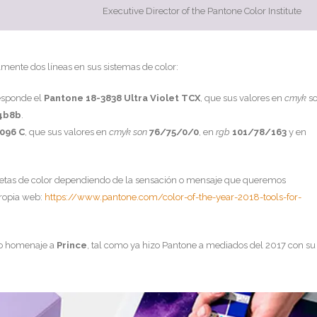
Executive Director of the Pantone Color Institute
almente dos líneas en sus sistemas de color:
responde el
Pantone 18-3838 Ultra Violet TCX
, que sus valores en
cmyk
s
4b8b
.
096 C
, que sus valores en
cmyk son
76/75/0/0
, en
rgb
101/78/163
y en
paletas de color dependiendo de la sensación o mensaje que queremos
propia web:
https://www.pantone.com/color-of-the-year-2018-tools-for-
evo homenaje a
Prince
, tal como ya hizo Pantone a mediados del 2017 con su