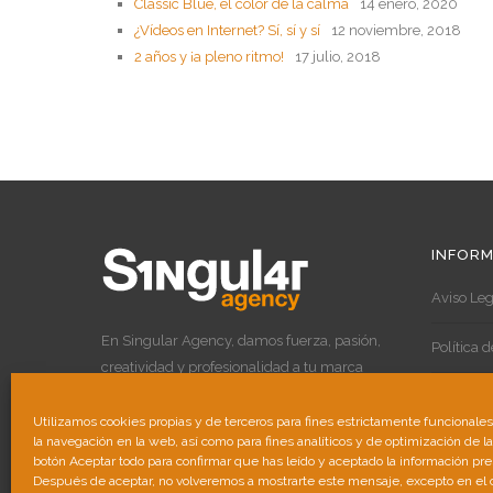
Classic Blue, el color de la calma
14 enero, 2020
¿Vídeos en Internet? Sí, sí y sí
12 noviembre, 2018
2 años y ¡a pleno ritmo!
17 julio, 2018
INFORM
Aviso Leg
En Singular Agency, damos fuerza, pasión,
Política 
creatividad y profesionalidad a tu marca
para destacar por encima de las demás.
Política 
Utilizamos cookies propias y de terceros para fines estrictamente funcionale
la navegación en la web, así como para fines analíticos y de optimización de l
botón Aceptar todo para confirmar que has leído y aceptado la información pr
Después de aceptar, no volveremos a mostrarte este mensaje, excepto en el