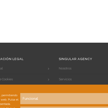
ACIÓN LEGAL
SINGULAR AGENCY
al
Nosotros
de Cookies
Servicios
de Privacidad
Portfolio
s, permitiendo
Funcional
a web. Pulsa el
Clientes
esentada.