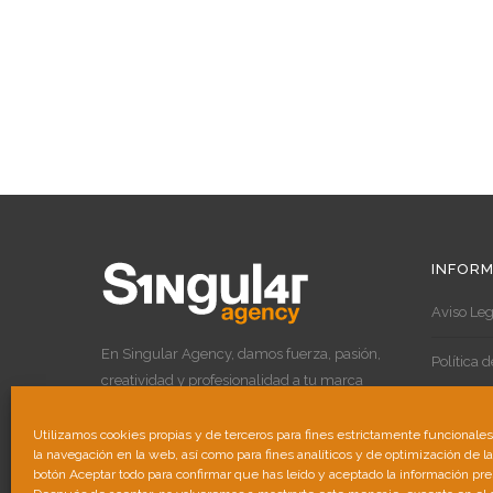
INFORM
Aviso Leg
En Singular Agency, damos fuerza, pasión,
Política 
creatividad y profesionalidad a tu marca
para destacar por encima de las demás.
Política 
Utilizamos cookies propias y de terceros para fines estrictamente funcionale
la navegación en la web, así como para fines analíticos y de optimización de l
botón Aceptar todo para confirmar que has leído y aceptado la información pr