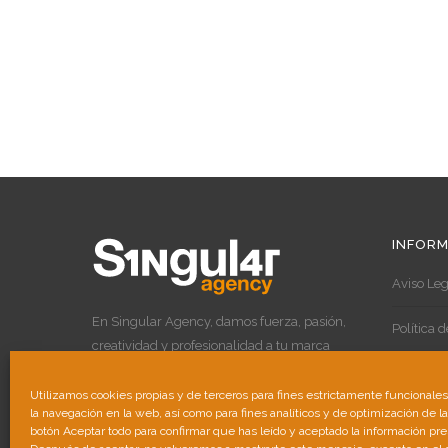
INFORM
Aviso Leg
En Singular Agency, damos fuerza, pasión,
Política 
creatividad y profesionalidad a tu marca
para destacar por encima de las demás.
Política 
Utilizamos cookies propias y de terceros para fines estrictamente funcionale
la navegación en la web, así como para fines analíticos y de optimización de l
botón Aceptar todo para confirmar que has leído y aceptado la información pr