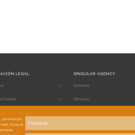
ACIÓN LEGAL
SINGULAR AGENCY
al
Nosotros
de Cookies
Servicios
de Privacidad
Portfolio
s, permitiendo
Funcional
a web. Pulsa el
Clientes
esentada.