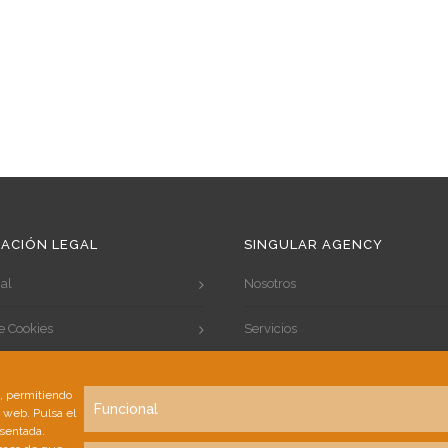
ACIÓN LEGAL
SINGULAR AGENCY
al
Nosotros
de Cookies
Servicios
de Privacidad
Portfolio
s, permitiendo
Funcional
a web. Pulsa el
Clientes
esentada.