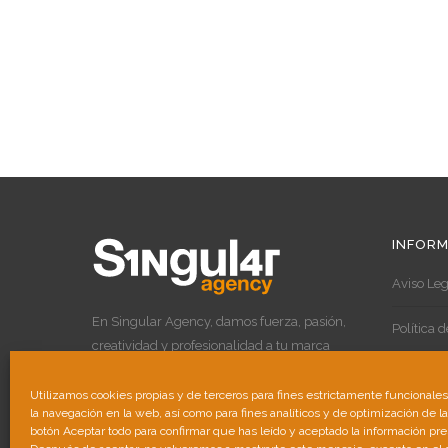
INFORM
Aviso Leg
En Singular Agency, damos fuerza, pasión,
Política 
creatividad y profesionalidad a tu marca
para destacar por encima de las demás.
Política 
Utilizamos cookies propias y de terceros para fines estrictamente funcionale
la navegación en la web, así como para fines analíticos y de optimización de l
botón Aceptar todo para confirmar que has leído y aceptado la información pr