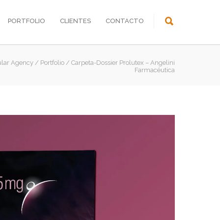
PORTFOLIO
CLIENTES
CONTACTO
ular Agency
/
Portfolio
/
Carpeta-Dossier Prolutex – Angelini
Farmacéutica