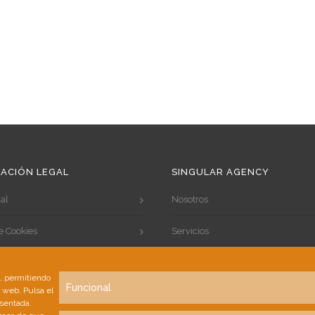
ACIÓN LEGAL
SINGULAR AGENCY
al
Nosotros
de Cookies
Servicios
de Privacidad
Portfolio
s, permitiendo
Funcional
a web. Pulsa el
Clientes
esentada.