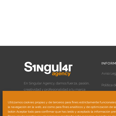
INFORM
Aviso Leg
En Singular Agency, damos fuerza, pasión,
Política 
creatividad y profesionalidad a tu marca
para destacar por encima de las demás.
Política 
Utilizamos cookies propias y de terceros para fines estrictamente funcionale
la navegación en la web, así como para fines analíticos y de optimización de l
botón Aceptar todo para confirmar que has leído y aceptado la información pr