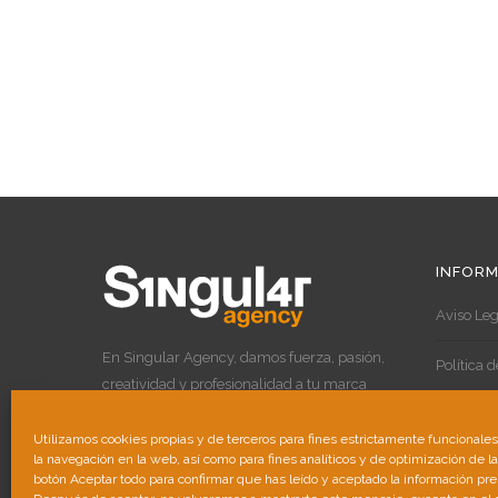
INFORM
Aviso Leg
En Singular Agency, damos fuerza, pasión,
Política 
creatividad y profesionalidad a tu marca
para destacar por encima de las demás.
Política 
Utilizamos cookies propias y de terceros para fines estrictamente funcionale
la navegación en la web, así como para fines analíticos y de optimización de l
botón Aceptar todo para confirmar que has leído y aceptado la información pr