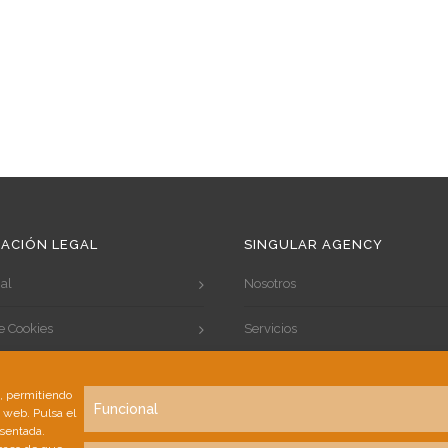
ACIÓN LEGAL
SINGULAR AGENCY
al
Nosotros
de Cookies
Servicios
de Privacidad
Portfolio
s, permitiendo
Funcional
a web. Pulsa el
Clientes
esentada.