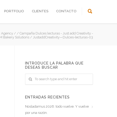
PORTFOLIO
CLIENTES
CONTACTO
r Agency
/
/
Campaña Dulces lecturas - Just add Creativity -
M Bakery Solutions
/
JustaddCreativity—Dulces-lecturas-03
INTRODUCE LA PALABRA QUE
DESEAS BUSCAR
ENTRADAS RECIENTES
Nosladamus 2026: todo vuelve. Y vuelve
por una razón.