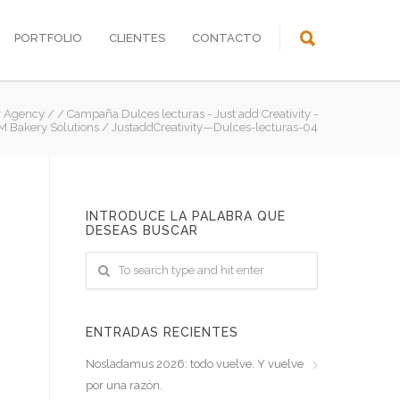
PORTFOLIO
CLIENTES
CONTACTO
r Agency
/
/
Campaña Dulces lecturas - Just add Creativity -
M Bakery Solutions
/
JustaddCreativity—Dulces-lecturas-04
INTRODUCE LA PALABRA QUE
DESEAS BUSCAR
ENTRADAS RECIENTES
Nosladamus 2026: todo vuelve. Y vuelve
por una razón.