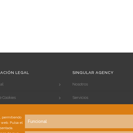
ACIÓN LEGAL
SINGULAR AGENCY
al
Nosotros
de Cookies
Servicios
de Privacidad
Portfolio
s, permitiendo
Funcional
a web. Pulsa el
Clientes
esentada.