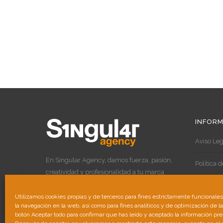
INFORM
Aviso Leg
En Singular Agency, damos fuerza, pasión,
Política 
creatividad y profesionalidad a tu marca
para destacar por encima de las demás.
Política 
Utilizamos cookies propias y de terceros para fines estrictamente funcionale
la navegación en la web, así como para fines analíticos y de optimización de l
botón Aceptar todo para confirmar que has leído y aceptado la información pr