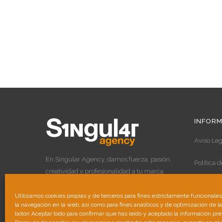
INFORM
Aviso Leg
En Singular Agency, damos fuerza, pasión,
Política 
creatividad y profesionalidad a tu marca
para destacar por encima de las demás.
Política 
Utilizamos cookies propias y de terceros para fines estrictamente funcionale
la navegación en la web, así como para fines analíticos y de optimización de l
botón Aceptar todo para confirmar que has leído y aceptado la información pr