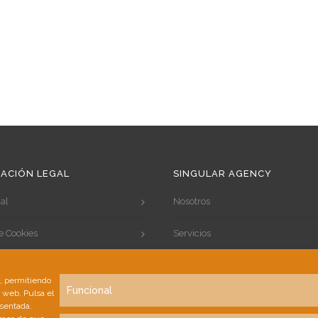
ACIÓN LEGAL
SINGULAR AGENCY
al
Nosotros
de Cookies
Servicios
de Privacidad
Portfolio
s, permitiendo
Funcional
a web. Pulsa el
Clientes
esentada.