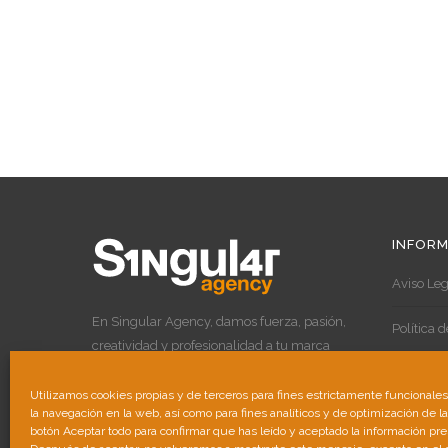
INFORM
Aviso Leg
En Singular Agency, damos fuerza, pasión,
Política 
creatividad y profesionalidad a tu marca
para destacar por encima de las demás.
Política 
Utilizamos cookies propias y de terceros para fines estrictamente funcionale
la navegación en la web, así como para fines analíticos y de optimización de l
botón Aceptar todo para confirmar que has leído y aceptado la información pr