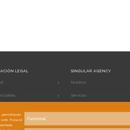
ACIÓN LEGAL
SINGULAR AGENCY
al
Nosotros
de Cookies
Servicios
de Privacidad
Portfolio
s, permitiendo
Funcional
a web. Pulsa el
Clientes
esentada.