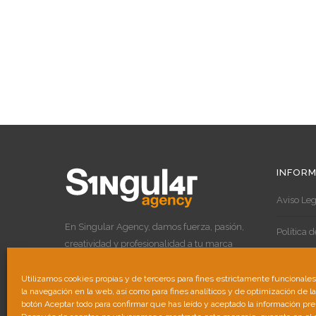
INFORM
Aviso Leg
En Singular Agency, damos fuerza, pasión,
Política 
creatividad y profesionalidad a tu marca
para destacar por encima de las demás.
Política 
Utilizamos cookies propias y de terceros para fines estrictamente funcionale
la navegación en la web, así como para fines analíticos y de optimización de l
botón Aceptar todo para confirmar que has leído y aceptado la información pr