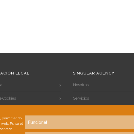
ACIÓN LEGAL
SINGULAR AGENCY
al
Nosotros
de Cookies
Servicios
de Privacidad
Portfolio
s, permitiendo
Funcional
a web. Pulsa el
Clientes
esentada.