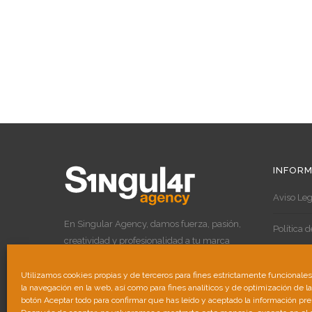
INFORM
Aviso Leg
En Singular Agency, damos fuerza, pasión,
Política 
creatividad y profesionalidad a tu marca
para destacar por encima de las demás.
Política 
Utilizamos cookies propias y de terceros para fines estrictamente funcionale
la navegación en la web, así como para fines analíticos y de optimización de l
botón Aceptar todo para confirmar que has leído y aceptado la información pr