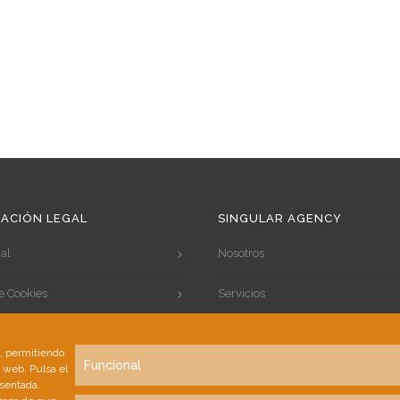
ACIÓN LEGAL
SINGULAR AGENCY
al
Nosotros
de Cookies
Servicios
de Privacidad
Portfolio
s, permitiendo
Funcional
a web. Pulsa el
Clientes
esentada.