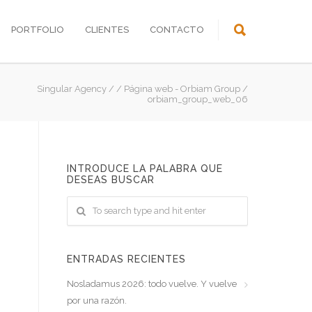
PORTFOLIO
CLIENTES
CONTACTO
Singular Agency
/
/
Página web - Orbiam Group
/
orbiam_group_web_06
INTRODUCE LA PALABRA QUE
DESEAS BUSCAR
ENTRADAS RECIENTES
Nosladamus 2026: todo vuelve. Y vuelve
por una razón.