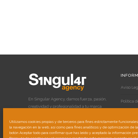
INFORM
Aviso Leg
En Singular Agency, damos fuerza, pasión,
Política 
creatividad y profesionalidad a tu marca
para destacar por encima de las demás.
Política 
Utilizamos cookies propias y de terceros para fines estrictamente funcionale
la navegación en la web, así como para fines analíticos y de optimización de l
botón Aceptar todo para confirmar que has leído y aceptado la información pr