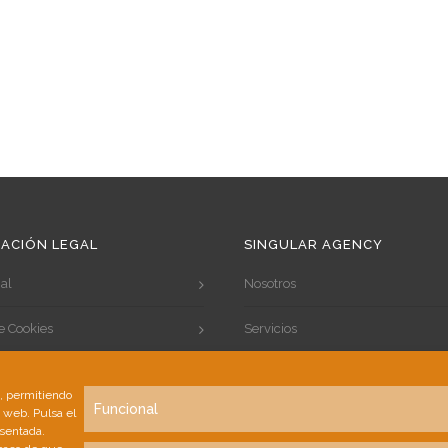
ACIÓN LEGAL
SINGULAR AGENCY
al
Nosotros
de Cookies
Servicios
de Privacidad
Portfolio
s, permitiendo
Funcional
a web. Pulsa el
Clientes
esentada.