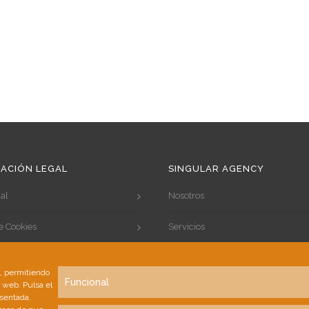
ACIÓN LEGAL
SINGULAR AGENCY
al
Nosotros
de Cookies
Servicios
de Privacidad
Portfolio
s, permitiendo
Funcional
a web. Pulsa el
Clientes
esentada.