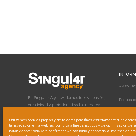
INFORM
Aviso Leg
En Singular Agency, damos fuerza, pasión,
Política 
creatividad y profesionalidad a tu marca
para destacar por encima de las demás.
Política 
Utilizamos cookies propias y de terceros para fines estrictamente funcionale
la navegación en la web, así como para fines analíticos y de optimización de l
botón Aceptar todo para confirmar que has leído y aceptado la información pr