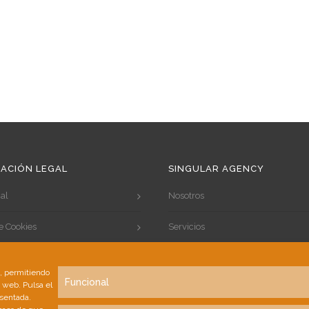
ACIÓN LEGAL
SINGULAR AGENCY
al
Nosotros
de Cookies
Servicios
de Privacidad
Portfolio
s, permitiendo
Funcional
a web. Pulsa el
Clientes
esentada.