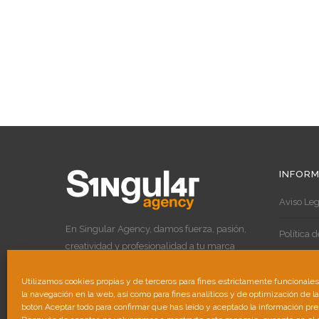
INFORM
Aviso Leg
En Singular Agency, damos fuerza, pasión,
Política 
creatividad y profesionalidad a tu marca
para destacar por encima de las demás.
Política 
Utilizamos cookies propias y de terceros para fines estrictamente funcionale
la navegación en la web, así como para fines analíticos y de optimización de l
botón Aceptar todo para confirmar que has leído y aceptado la información pr