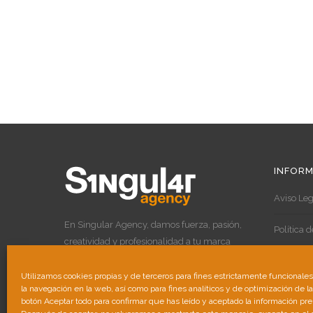
INFORM
Aviso Leg
En Singular Agency, damos fuerza, pasión,
Política 
creatividad y profesionalidad a tu marca
para destacar por encima de las demás.
Política 
Utilizamos cookies propias y de terceros para fines estrictamente funcionale
la navegación en la web, así como para fines analíticos y de optimización de l
botón Aceptar todo para confirmar que has leído y aceptado la información pr