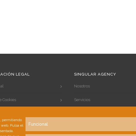
ACIÓN LEGAL
SINGULAR AGENCY
al
Nosotros
de Cookies
Servicios
de Privacidad
Portfolio
s, permitiendo
Funcional
a web. Pulsa el
Clientes
esentada.