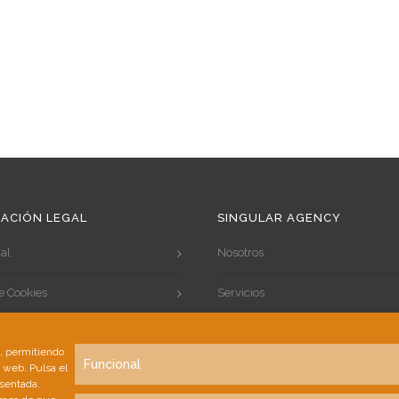
ACIÓN LEGAL
SINGULAR AGENCY
al
Nosotros
de Cookies
Servicios
de Privacidad
Portfolio
s, permitiendo
Funcional
a web. Pulsa el
Clientes
esentada.