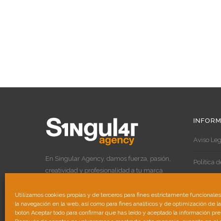
INFORM
Aviso Leg
En Singular Agency, damos fuerza, pasión,
Política 
creatividad y profesionalidad a tu marca
para destacar por encima de las demás.
Política 
Utilizamos cookies propias y de terceros para fines estrictamente funcionale
la navegación en la web, así como para fines analíticos y de optimización de l
botón Aceptar todo para confirmar que has leído y aceptado la información pr